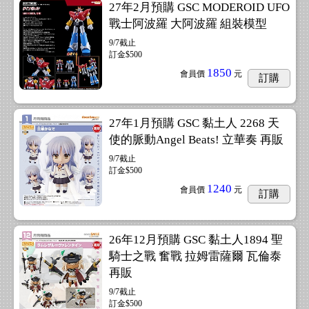
27年2月預購 GSC MODEROID UFO
戰士阿波羅 大阿波羅 組裝模型
9/7截止
訂金$500
1850
會員價
元
訂購
27年1月預購 GSC 黏土人 2268 天
使的脈動Angel Beats! 立華奏 再販
9/7截止
訂金$500
1240
會員價
元
訂購
26年12月預購 GSC 黏土人1894 聖
騎士之戰 奮戰 拉姆雷薩爾 瓦倫泰
再販
9/7截止
訂金$500