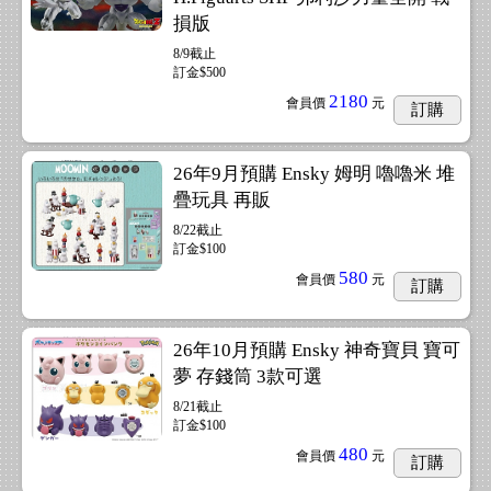
損版
8/9截止
訂金$500
2180
會員價
元
訂購
26年9月預購 Ensky 姆明 嚕嚕米 堆
疊玩具 再販
8/22截止
訂金$100
580
會員價
元
訂購
26年10月預購 Ensky 神奇寶貝 寶可
夢 存錢筒 3款可選
8/21截止
訂金$100
480
會員價
元
訂購