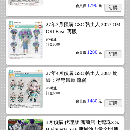
1790
會員價
元
訂購
27年3月預購 GSC 黏土人 2057 OM
ORI Basil 再販
9/7截止
訂金$500
1280
會員價
元
訂購
27年4月預購 GSC 黏土人 3087 崩
壞：星穹鐵道 流螢
9/7截止
訂金$500
1480
會員價
元
訂購
3月預購 代理版 魂商店 七龍珠Z S.
H.Figuarts SHF 弗利沙力量全開 戰