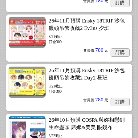
780
會員價
元
訂購
26年11月預購 Ensky 18TRIP 沙包
饅頭吊飾收藏2 Ev3ns 夕班
8/21截止
訂金300
780
會員價
元
訂購
26年11月預購 Ensky 18TRIP 沙包
饅頭吊飾收藏2 Day2 昼班
8/21截止
訂金300
780
會員價
元
訂購
26年10月預購 COSPA 與妳相戀到
生命盡頭 席娜&美美 眼鏡布
8/22截止