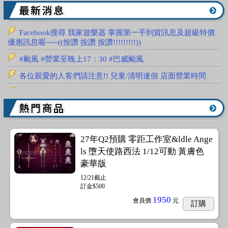
Facebook搜尋 我家遊樂器 掌握第一手到貨訊息及超級特價
優惠訊息喔~~~((按讚 按讚 按讚!!!!!!!!!))
#颱風 #營業至晚上17：30 #巴威颱風
各位親愛的人客們請注意!! 兒童/清明連假 店面營業時間
★☆ 我家 重要公告!! 3/22（週日）公休 ★☆
27年Q2預購 零距工作室&ldle Ange
ls 墮天使路西法 1/12可動 黃膚色
豪華版
12/21截止
訂金$500
1950
會員價
元
訂購